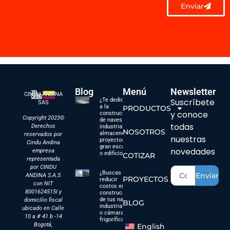
Enviar
Blog
Menú
Newsletter
CINDU ANDINA
¿Te dedicas
Suscríbete
SAS
a la
PRODUCTOS
y conoce
construcción
Copyright 2023©
de naves
todas
Derechos
industriales,
NOSOTROS
almacenes,
reservados por
nuestras
proyectos a
Cindu Andina
gran escala
novedades
empresa
o edificios?
COTIZAR
representada
por CINDU
¿Buscas
Enviar
ANDINA S.A.S
PROYECTOS
reducir
con NIT
costos en la
8001624515I y
construcción
de tus naves
domicilio fiscal
BLOG
industriales
ubicado en Calle
o cámaras
10 a # 41 b -14
frigoríficas?
Bogotá,
English