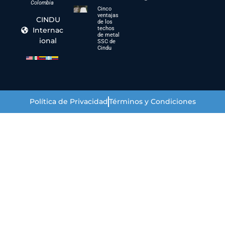
Colombia
Cinco
ventajas
CINDU
de los
techos
Internac
de metal
ional
SSC de
Cindu
Política de Privacidad
Términos y Condiciones