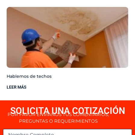
Hablemos de techos
LEER MÁS
SOLICITA UNA COTIZACIÓN
POR FAVOR ENVÍANOS TUS COMENTARIOS,
PREGUNTAS O REQUERIMIENTOS