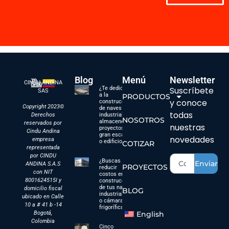
Blog
Menú
Newsletter
CINDU ANDINA
¿Te dedicas
Suscríbete
SAS
a la
PRODUCTOS
y conoce
construcción
Copyright 2023©
de naves
todas
Derechos
industriales,
NOSOTROS
almacenes,
reservados por
nuestras
proyectos a
Cindu Andina
gran escala
novedades
empresa
o edificios?
COTIZAR
representada
por CINDU
¿Buscas
Enviar
ANDINA S.A.S
PROYECTOS
reducir
con NIT
costos en la
8001624515I y
construcción
de tus naves
domicilio fiscal
BLOG
industriales
ubicado en Calle
o cámaras
10 a # 41 b -14
frigoríficas?
Bogotá,
English
Colombia
Cinco