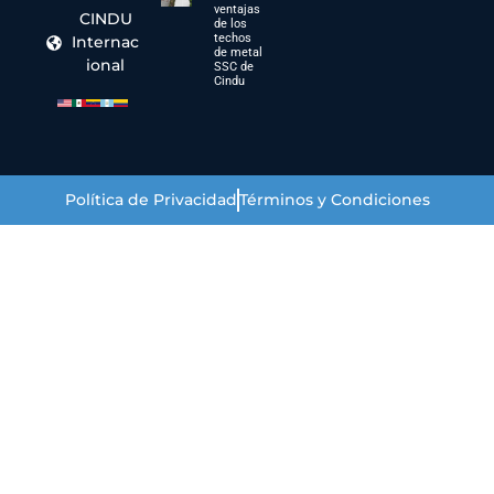
ventajas
CINDU
de los
techos
Internac
de metal
ional
SSC de
Cindu
Política de Privacidad
Términos y Condiciones